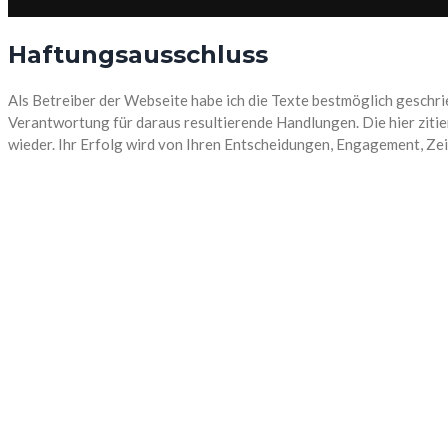
Haftungsausschluss
Als Betreiber der Webseite habe ich die Texte bestmöglich geschri
Verantwortung für daraus resultierende Handlungen. Die hier zitie
wieder. Ihr Erfolg wird von Ihren Entscheidungen, Engagement, Ze
In Zusammenarbeit mit:
Firmenanschrift
Sonnenwinkel 11 in 37133 Friedland
(05509) 9247302