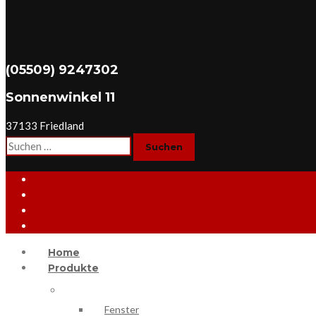
(05509) 9247302
Sonnenwinkel 11
37133 Friedland
Suchen
nach:
Home
Produkte
Fenster