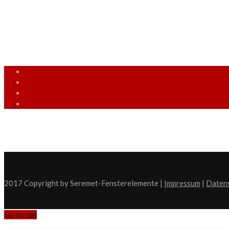
info [at] seremet-fensterelemente.de
(05509) 9428585
Mo. - Fr.: 9:00 - 18:00 Uhr
2017 Copyright by Seremet-Fensterelemente |
Impressum
|
Daten
Go to top