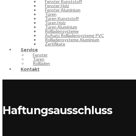
Fenster Kunststoff
Fenster Holz
Fenster Aluminium
Türen
Türen Kunststoff
Türen Holz
Türen Aluminium
Rollladensysteme
Aufsatz Rollladensysteme PVC
Rollladensysteme Aluminium
Zertifikate
Service
Fenster
Türen
Rollläden
Kontakt
Haftungsausschluss